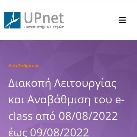
Μετάβαση
στο
περιεχόμενο
Togg
Navi
Υπηρεσίες
Υποστήριξη
Αναβαθμίσεις
Διακοπή Λειτουργίας
Ανακοινώσεις
και Αναβάθμιση του e-
Επικοινωνία
class από 08/08/2022
Αναζήτηση
για:
έως 09/08/2022