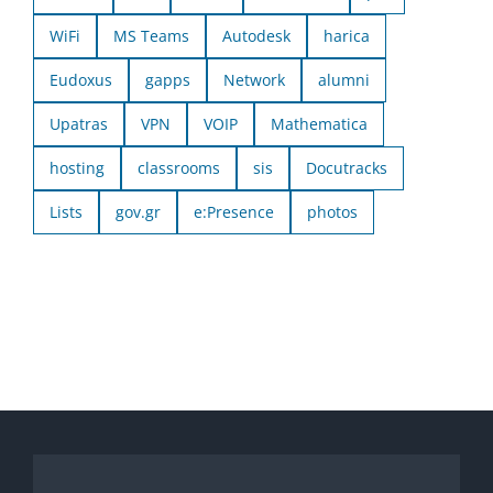
WiFi
MS Teams
Autodesk
harica
Eudoxus
gapps
Network
alumni
Upatras
VPN
VOIP
Mathematica
hosting
classrooms
sis
Docutracks
Lists
gov.gr
e:Presence
photos