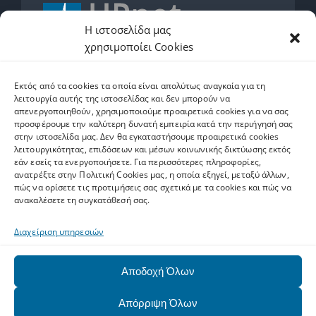
Η ιστοσελίδα μας
χρησιμοποίει Cookies
2610962600
Εκτός από τα cookies τα οποία είναι απολύτως αναγκαία για τη
helpdesk.upnet.gr
λειτουργία αυτής της ιστοσελίδας και δεν μπορούν να
απενεργοποιηθούν, χρησιμοποιούμε προαιρετικά cookies για να σας
προσφέρουμε την καλύτερη δυνατή εμπειρία κατά την περιήγησή σας
στην ιστοσελίδα μας. Δεν θα εγκαταστήσουμε προαιρετικά cookies
λειτουργικότητας, επιδόσεων και μέσων κοινωνικής δικτύωσης εκτός
εάν εσείς τα ενεργοποιήσετε. Για περισσότερες πληροφορίες,
Ετικέτες
ανατρέξτε στην Πολιτική Cookies μας, η οποία εξηγεί, μεταξύ άλλων,
πώς να ορίσετε τις προτιμήσεις σας σχετικά με τα cookies και πώς να
ανακαλέσετε τη συγκατάθεσή σας.
software
Upnet ID
Eclass
Email
Ψηφιακό Άλμα
Διαχείριση υπηρεσιών
matlab
SPSS
ArcGIS
exams
AAI
zoom
Office 365
Αποδοχή Όλων
pki
WiFi
MS Teams
Autodesk
harica
Eudoxus
gapps
Network
alumni
Upatras
VPN
VOIP
Απόρριψη Όλων