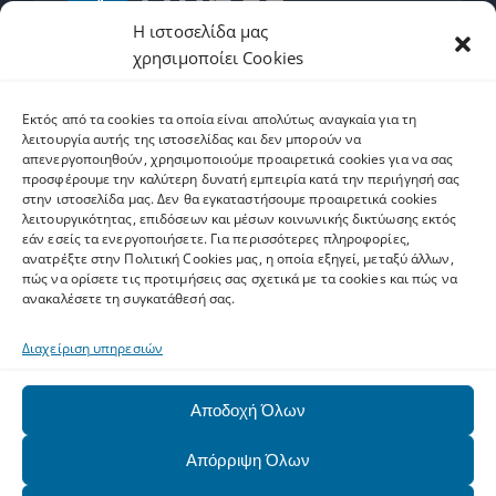
Η ιστοσελίδα μας
χρησιμοποίει Cookies
2610962600
Εκτός από τα cookies τα οποία είναι απολύτως αναγκαία για τη
helpdesk.upnet.gr
λειτουργία αυτής της ιστοσελίδας και δεν μπορούν να
απενεργοποιηθούν, χρησιμοποιούμε προαιρετικά cookies για να σας
προσφέρουμε την καλύτερη δυνατή εμπειρία κατά την περιήγησή σας
στην ιστοσελίδα μας. Δεν θα εγκαταστήσουμε προαιρετικά cookies
λειτουργικότητας, επιδόσεων και μέσων κοινωνικής δικτύωσης εκτός
εάν εσείς τα ενεργοποιήσετε. Για περισσότερες πληροφορίες,
Ετικέτες
ανατρέξτε στην Πολιτική Cookies μας, η οποία εξηγεί, μεταξύ άλλων,
πώς να ορίσετε τις προτιμήσεις σας σχετικά με τα cookies και πώς να
ανακαλέσετε τη συγκατάθεσή σας.
software
Upnet ID
Eclass
Email
Ψηφιακό Άλμα
Διαχείριση υπηρεσιών
matlab
SPSS
ArcGIS
exams
AAI
zoom
Office 365
Αποδοχή Όλων
pki
WiFi
MS Teams
Autodesk
harica
Eudoxus
gapps
Network
alumni
Upatras
VPN
VOIP
Απόρριψη Όλων