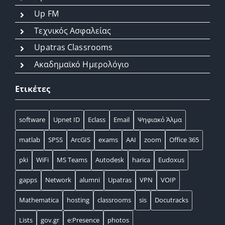
Up FM
Τεχνικός Ασφαλείας
Upatras Classrooms
Ακαδημαϊκό Ημερολόγιο
Ετικέτες
software
Upnet ID
Eclass
Email
Ψηφιακό Άλμα
matlab
SPSS
ArcGIS
exams
AAI
zoom
Office 365
pki
WiFi
MS Teams
Autodesk
harica
Eudoxus
gapps
Network
alumni
Upatras
VPN
VOIP
Mathematica
hosting
classrooms
sis
Docutracks
Lists
gov.gr
e:Presence
photos