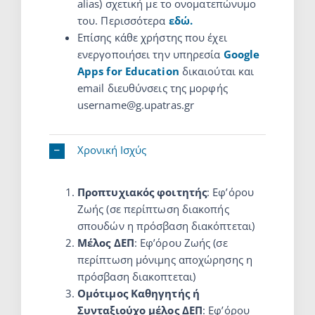
alias) σχετική με το ονοματεπώνυμο
του. Περισσότερα
εδώ.
Επίσης κάθε χρήστης που έχει
ενεργοποιήσει την υπηρεσία
Google
Apps for Education
δικαιούται και
email διευθύνσεις της μορφής
username@g.upatras.gr
Χρονική Ισχύς
Προπτυχιακός φοιτητής
: Εφ’όρου
Ζωής (σε περίπτωση διακοπής
σπουδών η πρόσβαση διακόπτεται)
Μέλος ΔΕΠ
: Εφ’όρου Ζωής (σε
περίπτωση μόνιμης αποχώρησης η
πρόσβαση διακοπτεται)
Ομότιμος Καθηγητής ή
Συνταξιούχο μέλος ΔΕΠ
: Εφ’όρου