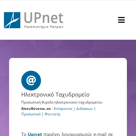
Μετάβαση
στο
περιεχόμενο
Togg
Navi
Υπηρεσίες
Υποστήριξη
Ανακοινώσεις
Ηλεκτρονικό Ταχυδρομείο
Επικοινωνία
Προσωπική θυρίδα ηλεκτρονικού ταχυδρομείου
Απευθύνεται σε
:
Απόφοιτος
|
Διδάσκων
|
Αναζήτηση
Προσωπικό
|
Φοιτητής
για:
Το
Upnet
παρέχει λογαριασμούς e-mail σε