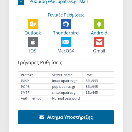
Ρύθμιση @ac.upatras.gr Mail
Γενικές Ρυθμίσεις
Outlook
Thunderbird
Android
IOS
MacOSX
Gmail
Γρήγορες Ρυθμίσεις
Protocol
Server Name
Port
IMAP
imap.upatras.gr
SSL/993
POP3
pop.upatras.gr
SSL/995
SMTP
smtp.upatras.gr
SSL/465
Auth method
Normal password
Αίτημα Υποστήριξης