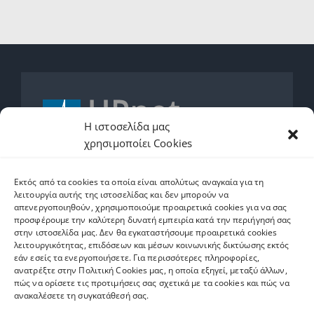
Η ιστοσελίδα μας
χρησιμοποίει Cookies
2610962600
Εκτός από τα cookies τα οποία είναι απολύτως αναγκαία για τη
helpdesk.upnet.gr
λειτουργία αυτής της ιστοσελίδας και δεν μπορούν να
απενεργοποιηθούν, χρησιμοποιούμε προαιρετικά cookies για να σας
προσφέρουμε την καλύτερη δυνατή εμπειρία κατά την περιήγησή σας
στην ιστοσελίδα μας. Δεν θα εγκαταστήσουμε προαιρετικά cookies
λειτουργικότητας, επιδόσεων και μέσων κοινωνικής δικτύωσης εκτός
εάν εσείς τα ενεργοποιήσετε. Για περισσότερες πληροφορίες,
Ετικέτες
ανατρέξτε στην Πολιτική Cookies μας, η οποία εξηγεί, μεταξύ άλλων,
πώς να ορίσετε τις προτιμήσεις σας σχετικά με τα cookies και πώς να
ανακαλέσετε τη συγκατάθεσή σας.
software
Upnet ID
Eclass
Email
Ψηφιακό Άλμα