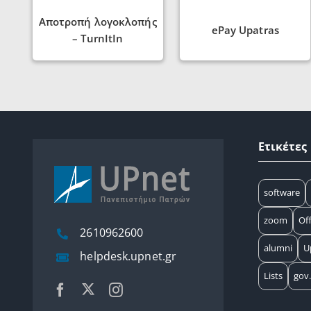
Αποτροπή λογοκλοπής
ePay Upatras
– TurnItIn
Ετικέτες
software
zoom
Off
2610962600
alumni
U
helpdesk.upnet.gr
Lists
gov.