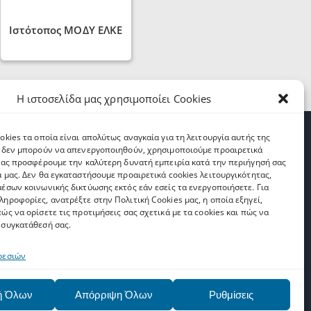
Ιστότοπος ΜΟΔΥ ΕΛΚΕ
Η ιστοσελίδα μας χρησιμοποίει Cookies
okies τα οποία είναι απολύτως αναγκαία για τη λειτουργία αυτής της
Εγγραφή στο Upnet News (2,331)
ι δεν μπορούν να απενεργοποιηθούν, χρησιμοποιούμε προαιρετικά
 σας προσφέρουμε την καλύτερη δυνατή εμπειρία κατά την περιήγησή σας
α μας. Δεν θα εγκαταστήσουμε προαιρετικά cookies λειτουργικότητας,
μέσων κοινωνικής δικτύωσης εκτός εάν εσείς τα ενεργοποιήσετε. Για
ams
AAI
Email
*
ηροφορίες, ανατρέξτε στην Πολιτική Cookies μας, η οποία εξηγεί,
ώς να ορίσετε τις προτιμήσεις σας σχετικά με τα cookies και πώς να
Network
 συγκατάθεσή σας.
racks
ρεσιών
Όροι Χρήσης
*
Αποδέχομαι τους
όρους
χρήσης
ή Όλων
Απόρριψη Όλων
Ρυθμίσεις