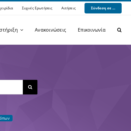
χειρίδια
Συχνές Ερωτήσεις
Αιτήσεις
Σύνδεση σε …
στήριξη
Ανακοινώσεις
Επικοινωνία
Φιλοξενία Ιστοτόπων (Hosting)
Υπηρεσίες Τηλεφωνίας (VOIP)
Ψηφιακά Πιστοποιητικά (PKI)
Υπηρεσίες Cloud (Cloud)
Διάθεση Λογισμικού (Software)
τόπων
Μόνιμα Αναγνωριστικά (Identifiers)
ΒΥΠ