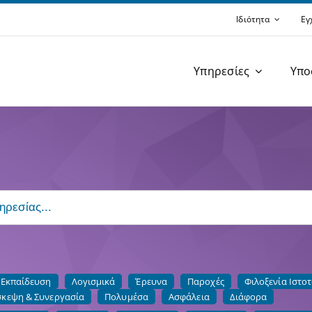
Ιδιότητα
Εγ
Υπηρεσίες
Υπο
Ιδρυματικός Λογαριασμός – Upnet ID
Ηλεκτρονικό Ταχυδρομείο (Email)
Τηλεκπαίδευση (Remote Teaching)
Εφαρμογές Διοίκησης (E-admin)
Ταυτοποίηση & Εξουσιοδότηση (AAI)
Εκπαίδευση
Λογισμικά
Έρευνα
Παροχές
Φιλοξενία Ιστο
σκεψη & Συνεργασία
Πολυμέσα
Ασφάλεια
Διάφορα
Σύνδεση στο Δίκτυο (Network)