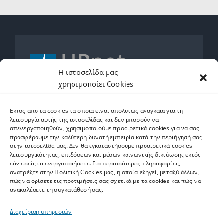
Η ιστοσελίδα μας
χρησιμοποίει Cookies
2610962600
Εκτός από τα cookies τα οποία είναι απολύτως αναγκαία για τη
helpdesk.upnet.gr
λειτουργία αυτής της ιστοσελίδας και δεν μπορούν να
απενεργοποιηθούν, χρησιμοποιούμε προαιρετικά cookies για να σας
προσφέρουμε την καλύτερη δυνατή εμπειρία κατά την περιήγησή σας
στην ιστοσελίδα μας. Δεν θα εγκαταστήσουμε προαιρετικά cookies
λειτουργικότητας, επιδόσεων και μέσων κοινωνικής δικτύωσης εκτός
εάν εσείς τα ενεργοποιήσετε. Για περισσότερες πληροφορίες,
Ετικέτες
ανατρέξτε στην Πολιτική Cookies μας, η οποία εξηγεί, μεταξύ άλλων,
πώς να ορίσετε τις προτιμήσεις σας σχετικά με τα cookies και πώς να
ανακαλέσετε τη συγκατάθεσή σας.
software
Upnet ID
Eclass
Email
Ψηφιακό Άλμα
Διαχείριση υπηρεσιών