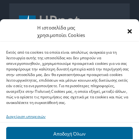
Η ιστοσελίδα μας
χρησιμοποίει Cookies
2610962600
Εκτός από τα cookies τα οποία είναι απολύτως αναγκαία για τη
helpdesk.upnet.gr
λειτουργία αυτής της ιστοσελίδας και δεν μπορούν να
απενεργοποιηθούν, χρησιμοποιούμε προαιρετικά cookies για να σας
προσφέρουμε την καλύτερη δυνατή εμπειρία κατά την περιήγησή σας
στην ιστοσελίδα μας. Δεν θα εγκαταστήσουμε προαιρετικά cookies
λειτουργικότητας, επιδόσεων και μέσων κοινωνικής δικτύωσης εκτός
εάν εσείς τα ενεργοποιήσετε. Για περισσότερες πληροφορίες,
Ετικέτες
ανατρέξτε στην Πολιτική Cookies μας, η οποία εξηγεί, μεταξύ άλλων,
πώς να ορίσετε τις προτιμήσεις σας σχετικά με τα cookies και πώς να
ανακαλέσετε τη συγκατάθεσή σας.
software
Upnet ID
Eclass
Email
Ψηφιακό Άλμα
Διαχείριση υπηρεσιών
matlab
SPSS
ArcGIS
exams
AAI
zoom
Office 365
Αποδοχή Όλων
pki
WiFi
MS Teams
Autodesk
harica
Eudoxus