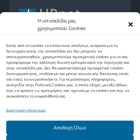
Η ιστοσελίδα μας
χρησιμοποίει Cookies
2610962600
Εκτός από τα cookies τα οποία είναι απολύτως αναγκαία για τη
helpdesk.upnet.gr
λειτουργία αυτής της ιστοσελίδας και δεν μπορούν να
απενεργοποιηθούν, χρησιμοποιούμε προαιρετικά cookies για να σας
προσφέρουμε την καλύτερη δυνατή εμπειρία κατά την περιήγησή σας
στην ιστοσελίδα μας. Δεν θα εγκαταστήσουμε προαιρετικά cookies
λειτουργικότητας, επιδόσεων και μέσων κοινωνικής δικτύωσης εκτός
εάν εσείς τα ενεργοποιήσετε. Για περισσότερες πληροφορίες,
Ετικέτες
ανατρέξτε στην Πολιτική Cookies μας, η οποία εξηγεί, μεταξύ άλλων,
πώς να ορίσετε τις προτιμήσεις σας σχετικά με τα cookies και πώς να
ανακαλέσετε τη συγκατάθεσή σας.
software
Upnet ID
Eclass
Email
Ψηφιακό Άλμα
Διαχείριση υπηρεσιών
matlab
SPSS
ArcGIS
exams
AAI
zoom
Office 365
Αποδοχή Όλων
pki
WiFi
MS Teams
Autodesk
harica
Eudoxus