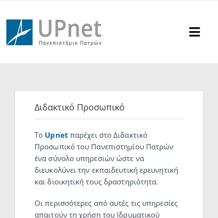
Μετάβαση
στο
περιεχόμενο
Togg
Navi
Υπηρεσίες
Υποστήριξη
Διδακτικό Προσωπικό
Ανακοινώσεις
Το
Upnet
παρέχει στο Διδακτικό
Προσωπικό του Πανεπιστημίου Πατρών
Επικοινωνία
ένα σύνολο υπηρεσιών ώστε να
διευκολύνει την εκπαιδευτική ερευνητική
Αναζήτηση
και διοικητική τους δραστηριότητα.
για:
Οι περισσότερες από αυτές τις υπηρεσίες
απαιτούν τη χρήση του Ιδρυματικού