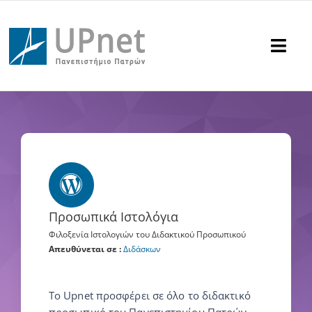
Μετάβαση
στο
περιεχόμενο
Togg
Navi
Υπηρεσίες
Υποστήριξη
Ανακοινώσεις
Προσωπικά Ιστολόγια
Επικοινωνία
Φιλοξενία Ιστολογιών του Διδακτικού Προσωπικού
Απευθύνεται σε :
Διδάσκων
Αναζήτηση
για:
Το Upnet προσφέρει σε όλο το διδακτικό