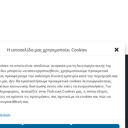
Η ιστοσελίδα μας χρησιμοποίει Cookies
okies τα οποία είναι απολύτως αναγκαία για τη λειτουργία αυτής της
Εγγραφή στο Upnet News (2,331)
ι δεν μπορούν να απενεργοποιηθούν, χρησιμοποιούμε προαιρετικά
 σας προσφέρουμε την καλύτερη δυνατή εμπειρία κατά την περιήγησή σας
α μας. Δεν θα εγκαταστήσουμε προαιρετικά cookies λειτουργικότητας,
μέσων κοινωνικής δικτύωσης εκτός εάν εσείς τα ενεργοποιήσετε. Για
ams
AAI
Email
*
ηροφορίες, ανατρέξτε στην Πολιτική Cookies μας, η οποία εξηγεί,
ώς να ορίσετε τις προτιμήσεις σας σχετικά με τα cookies και πώς να
Network
 συγκατάθεσή σας.
racks
ρεσιών
Όροι Χρήσης
*
Αποδέχομαι τους
όρους