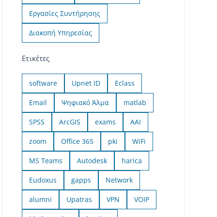
Εργασίες Συντήρησης
Διακοπή Υπηρεσίας
Ετικέτες
software
Upnet ID
Eclass
Email
Ψηφιακό Άλμα
matlab
SPSS
ArcGIS
exams
AAI
zoom
Office 365
pki
WiFi
MS Teams
Autodesk
harica
Eudoxus
gapps
Network
alumni
Upatras
VPN
VOIP