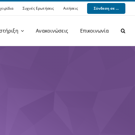
χειρίδια
Συχνές Ερωτήσεις
Αιτήσεις
Σύνδεση σε …
στήριξη
Ανακοινώσεις
Επικοινωνία
Φιλοξενία Ιστοτόπων (Hosting)
Υπηρεσίες Τηλεφωνίας (VOIP)
Ψηφιακά Πιστοποιητικά (PKI)
Υπηρεσίες Cloud (Cloud)
Διάθεση Λογισμικού (Software)
Μόνιμα Αναγνωριστικά (Identifiers)
ΒΥΠ