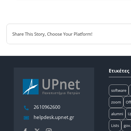
Share This Story, Choose Your Platform!
Ετικέτες
software
zoom
Off
2610962600
alumni
U
helpdesk.upnet.gr
Lists
gov.