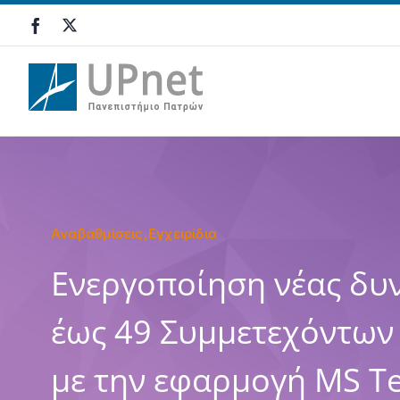
Μετάβαση
στο
περιεχόμενο
Αναβαθμίσεις,Εγχειρίδια
Ενεργοποίηση νέας δυ
έως 49 Συμμετεχόντων
με την εφαρμογή MS T