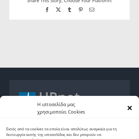
Share This Story, Choose Your Platform!
Facebook
X
Tumblr
Pinterest
Email
Η ιστοσελίδα μας
χρησιμοποίει Cookies
2610962600
Εκτός από τα cookies τα οποία είναι απολύτως αναγκαία για τη
helpdesk.upnet.gr
λειτουργία αυτής της ιστοσελίδας και δεν μπορούν να