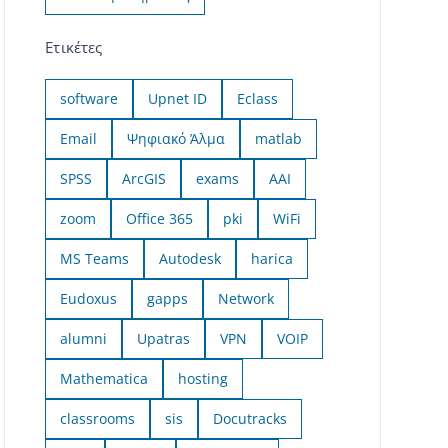
Ετικέτες
software
Upnet ID
Eclass
Email
Ψηφιακό Άλμα
matlab
SPSS
ArcGIS
exams
AAI
zoom
Office 365
pki
WiFi
MS Teams
Autodesk
harica
Eudoxus
gapps
Network
alumni
Upatras
VPN
VOIP
Mathematica
hosting
classrooms
sis
Docutracks