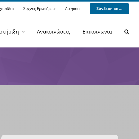
χειρίδια
Συχνές Ερωτήσεις
Αιτήσεις
Σύνδεση σε …
στήριξη
Ανακοινώσεις
Επικοινωνία
Φιλοξενία Ιστοτόπων (Hosting)
Υπηρεσίες Τηλεφωνίας (VOIP)
Ψηφιακά Πιστοποιητικά (PKI)
Υπηρεσίες Cloud (Cloud)
Διάθεση Λογισμικού (Software)
Μόνιμα Αναγνωριστικά (Identifiers)
ΒΥΠ