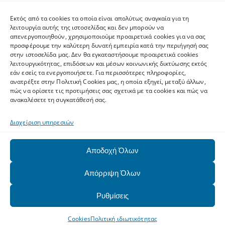
2610962600
Εκτός από τα cookies τα οποία είναι απολύτως αναγκαία για τη
helpdesk.upnet.gr
λειτουργία αυτής της ιστοσελίδας και δεν μπορούν να
απενεργοποιηθούν, χρησιμοποιούμε προαιρετικά cookies για να σας
προσφέρουμε την καλύτερη δυνατή εμπειρία κατά την περιήγησή σας
στην ιστοσελίδα μας. Δεν θα εγκαταστήσουμε προαιρετικά cookies
λειτουργικότητας, επιδόσεων και μέσων κοινωνικής δικτύωσης εκτός
εάν εσείς τα ενεργοποιήσετε. Για περισσότερες πληροφορίες,
Ετικέτες
ανατρέξτε στην Πολιτική Cookies μας, η οποία εξηγεί, μεταξύ άλλων,
πώς να ορίσετε τις προτιμήσεις σας σχετικά με τα cookies και πώς να
ανακαλέσετε τη συγκατάθεσή σας.
software
Upnet ID
Eclass
Email
Ψηφιακό Άλμα
Διαχείριση υπηρεσιών
matlab
SPSS
ArcGIS
exams
AAI
zoom
Office 365
Αποδοχή Όλων
pki
WiFi
MS Teams
Autodesk
harica
Eudoxus
gapps
Network
alumni
Upatras
VPN
VOIP
Απόρριψη Όλων
Mathematica
hosting
classrooms
sis
Docutracks
Ρυθμίσεις
Lists
gov.gr
e:Presence
photos
Cookies
Πολιτική ιδιωτικότητας