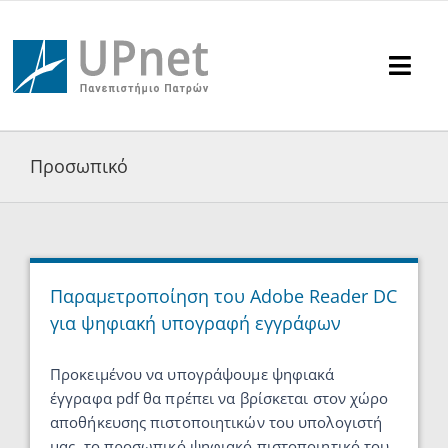
Μετάβαση
στο
περιεχόμενο
Togg
Navi
Υπηρεσίες
Προσωπικό
Υποστήριξη
Ανακοινώσεις
Παραμετροποίηση του Adobe Reader DC
για ψηφιακή υπογραφή εγγράφων
Επικοινωνία
Αναζήτηση
Προκειμένου να υπογράψουμε ψηφιακά
για:
έγγραφα pdf θα πρέπει να βρίσκεται στον χώρο
αποθήκευσης πιστοποιητικών του υπολογιστή
μας, το προσωπικό ψηφιακό πιστοποιητικό του